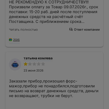
НЕ РЕКОМЕНДУЮ К СОТРУДНИЧЕСТВУ!!!
Произвели оплату за Товар 09.07.2026г., срок
поставки: 15-20 раб. дней после поступления
денежных средств на расчётный счёт
Поставщика. С приближением срока
поставки перестали отвечать на письма в
Читать полностью
Ответ компании
электронной почте и на телефонные звонки!!!
В итоге чудом дозвонились на мобильный
2GIS
телефон сотрудника Кривицкий Игорь из
письма от 2025 года. Благодаря которому
получили обратную связь по отгрузке в этот
же день. 1 звезда за то, что 7 дней просто
татьяна комлева
игнорили и не отвечали...
23 июня 2026
Заказали прибор,произошел форс-
мажор,прибор не понадобился,подготовили
письмо на возврат денежных средств, деньги
не возвращают, трубки не берут.