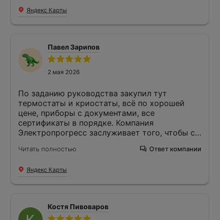
Яндекс Карты
Павел Зарипов
2 мая 2026
По заданию руководства закупил тут
термостаты и криостаты, всё по хорошей
цене, приборы с документами, все
сертификаты в порядке. Компания
Электропрогресс заслуживает того, чтобы с
ней работать на регулярной основе. Доставку
Читать полностью
Ответ компании
приборов произвели быстро своим
транспортом, оплата по высланному счёту на
Яндекс Карты
реквизиты нашей компании.
Костя Пивоваров