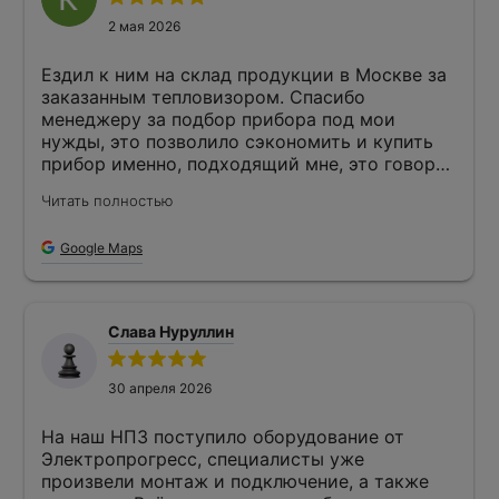
2 мая 2026
Ездил к ним на склад продукции в Москве за
заказанным тепловизором. Спасибо
менеджеру за подбор прибора под мои
нужды, это позволило сэкономить и купить
прибор именно, подходящий мне, это говорит
о их клинтоориентированности и готовности
Читать полностью
работать индивидуально. После проверки
прибора убедился в его исправности,
Google Maps
имеется гарантия, все документы в порядке.
Слава Нуруллин
30 апреля 2026
На наш НПЗ поступило оборудование от
Электропрогресс, специалисты уже
произвели монтаж и подключение, а также