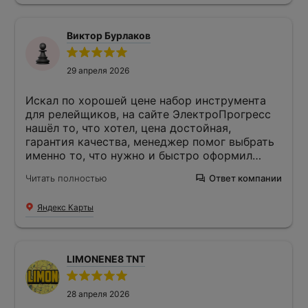
Виктор Бурлаков
29 апреля 2026
Искал по хорошей цене набор инструмента
для релейщиков, на сайте ЭлектроПрогресс
нашёл то, что хотел, цена достойная,
гарантия качества, менеджер помог выбрать
именно то, что нужно и быстро оформил
покупку. Я сразу оплатил и получил доставку
Читать полностью
Ответ компании
курьером, при нём распаковал и всё
проверил, нормально всё, покупкой доволен.
Яндекс Карты
LIMONENE8 TNT
28 апреля 2026