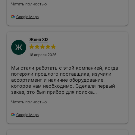
Читать полностью
сохранности.Прибор работает чётко,реально
деланая покупка,мне понравилось.
Google Maps
Женя XD
18 апреля 2026
Мы стали работать с этой компанией, когда
потеряли прошлого поставщика, изучили
ассортимент и наличие оборудование,
которое нам необходимо. Сделали первый
заказ, это был прибор для поиска
повреждений кабелей, обговорили все
Читать полностью
нюансы с менеджером, решили вопрос по
самовывозу. Всё было оформлено
Google Maps
правильно,после оплаты приехали и забрали
прибор, уже протестировали его на своих
сетях и выявили несколько повреждений, из-
за которых у нас не работала система.