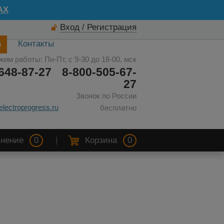
AX
Вход / Регистрация
а
Контакты
жим работы: Пн-Пт, с 9-30 до 18-00, мск
648-87-27
8-800-505-67-
27
Звонок по России
electroprogress.ru
бесплатно
нение
0
Корзина
0