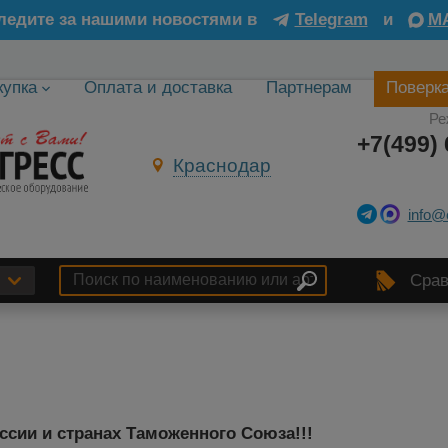
ледите за нашими новостями в
Telegram
и
M
купка
Оплата и доставка
Партнерам
Поверк
Ре
+7(499) 
Краснодар
info@
Срав
ссии и странах Таможенного Союза!!!