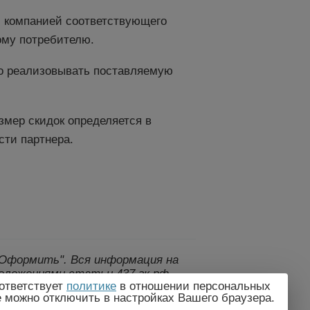
й компанией соответствующего
ому потребителю.
но реализовывать поставляемую
змер скидок определяется в
сти партнера.
 "Оформить".
Вся информация на
оложениями статьи 437 гк рф.,
ответствует
политике
в отношении персональных
дителем без предварительного
e можно отключить в настройках Вашего браузера.