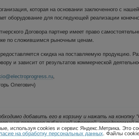
рганизация, которая на основании заключенного с наше
тает оборудование для последующей реализации конечн
ртнерского Договора партнер имеет право самостоятель
нке по сложившимся рыночным ценам.
редоставляется скидка на поставляемую продукцию. Ра
вору и зависит от результатов коммерческой деятельно
kio@electroprogress.ru
,
орь Олегович)
еобходимо добавить его в корзину и нажать на конопку
ер и не является публичной офертой, определяемой п
е, используя cookies и сервис Яндекс.Метрика. Это со
лект поставки товара могут быть изменены произво
ласие на обработку персональных данных
. Файлы cooki