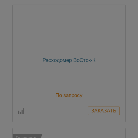
Расходомер ВоСток-К
По запросу
Госреестр