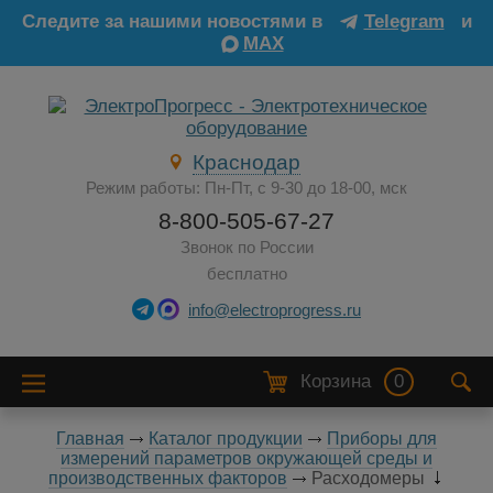
Следите за нашими новостями в
Telegram
и
MAX
Краснодар
Режим работы: Пн-Пт, с 9-30 до 18-00, мск
8-800-505-67-27
Звонок по России
бесплатно
info@electroprogress.ru
Корзина
0
Главная
Каталог продукции
Приборы для
измерений параметров окружающей среды и
производственных факторов
Расходомеры