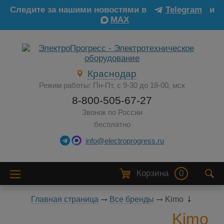
Следите за нашими новостями в
Telegram
и
MAX
Краснодар
Режим работы: Пн-Пт, с 9-30 до 18-00, мск
8-800-505-67-27
Звонок по России
бесплатно
info@electroprogress.ru
Корзина
0
Главная страница
Все бренды
Kimo
Kimo