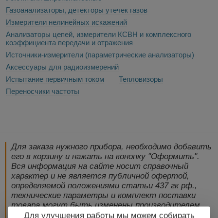
Газоанализаторы, детекторы утечек газов
Измерители нелинейных искажений
Анализаторы цепей, измерители КСВН и комплексного
коэффициента передачи и отражения
Источники-измерители (параметрические анализаторы)
Аксессуары для радиоизмерений
Испытание первичным током
Тепловизоры
Переносчики частоты
Для заказа нужного прибора, необходимо добавить
его в корзину и нажать на конопку "Оформить".
Вся информация на сайте носит справочный
характер и не является публичной офертой,
определяемой положениями статьи 437 гк рф.,
технические параметры и комплект поставки
товара могут быть изменены производителем
без предварительного уведомления!
Для улучшения работы мы можем собирать