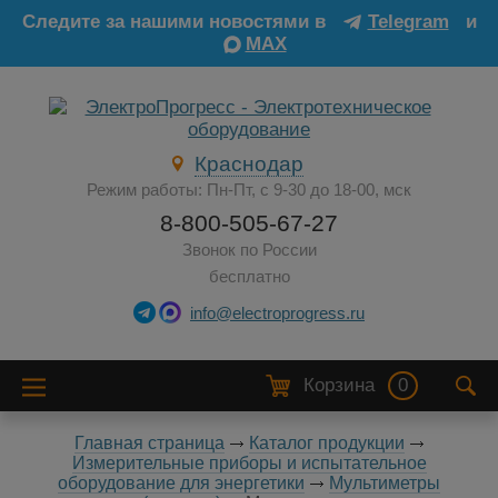
Следите за нашими новостями в
Telegram
и
MAX
Краснодар
Режим работы: Пн-Пт, с 9-30 до 18-00, мск
8-800-505-67-27
Звонок по России
бесплатно
info@electroprogress.ru
Корзина
0
Главная страница
Каталог продукции
Измерительные приборы и испытательное
оборудование для энергетики
Мультиметры