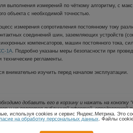
ля выполнения измерений по чёткому алгоритму, с мак
ого объекта с необходимой точностью.
оцесс измерения сопротивления постоянному току разл
онтактных соединений шин, заземляющих устройств (со
 синхронных компенсаторов, машин постоянного тока, с
КС-1А
. Подробно указаны меры безопасности при прове
и технические регламенты.
ся внимательно изучить перед началом эксплуатации.
еобходимо добавить его в корзину и нажать на конопку
ер и не является публичной офертой, определяемой п
е, используя cookies и сервис Яндекс.Метрика. Это со
лект поставки товара могут быть изменены произво
ласие на обработку персональных данных
. Файлы cooki