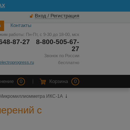
AX
Вход / Регистрация
а
Контакты
жим работы: Пн-Пт, с 9-30 до 18-00, мск
648-87-27
8-800-505-67-
27
Звонок по России
electroprogress.ru
бесплатно
нение
0
Корзина
0
ю Микромиллиомметра ИКС-1А
мерений с