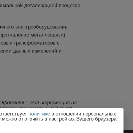
симальной детализацией процесса
ичного электрооборудования:
противление металлосвязи),
иловых трансформаторов с
дении данных измерений и
 "Оформить".
Вся информация на
оложениями статьи 437 гк рф.,
ответствует
политике
в отношении персональных
дителем без предварительного
e можно отключить в настройках Вашего браузера.