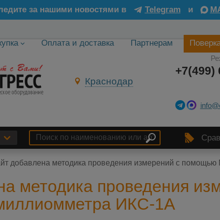
ледите за нашими новостями в
Telegram
и
M
купка
Оплата и доставка
Партнерам
Поверк
Ре
+7(499) 
Краснодар
info@
Срав
айт добавлена методика проведения измерений с помощь
на методика проведения из
миллиомметра ИКС-1А