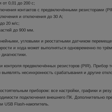
от 0,01 до 200 с;
лючения контактов с предвключёнными резисторами (PI
ключения и отключения до 30 А;
до 20 м/с;
астей до 900 мм.
инейными, угловыми и реостатными датчиком перемеще
орости и хода может выполняться одновременно по трё
 диагностики.
и контроля предвключённых резисторов (PIR). Прибор 
я выявлять несинхронность срабатывания и другие отк
остоятельным прибором: все настройки, графики и рез
ходимости подключения внешнего ПК. Дополнительно пр
и USB Flash-накопитель.