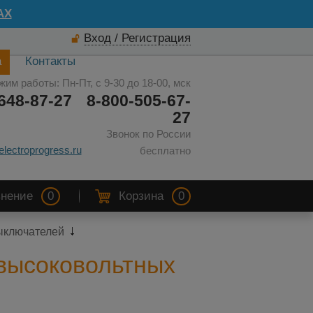
AX
Вход / Регистрация
а
Контакты
жим работы: Пн-Пт, с 9-30 до 18-00, мск
648-87-27
8-800-505-67-
27
Звонок по России
electroprogress.ru
бесплатно
нение
0
Корзина
0
ыключателей
 высоковольтных