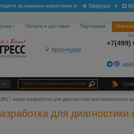
ледите за нашими новостями в
Telegram
и
M
купка
Оплата и доставка
Партнерам
Поверк
Ре
+7(499) 
Краснодар
info@
Срав
/М17 новая разработка для диагностики высоковольтных в
азработка для диагностики