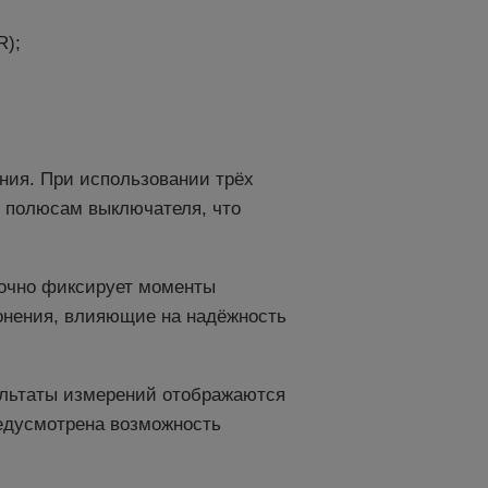
R);
ния. При использовании трёх
м полюсам выключателя, что
точно фиксирует моменты
лонения, влияющие на надёжность
ультаты измерений отображаются
едусмотрена возможность